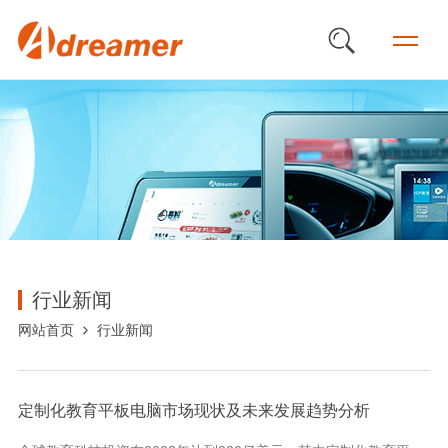
行业新闻
网站首页
行业新闻
定制化教育平板电脑市场现状及未来发展趋势分析