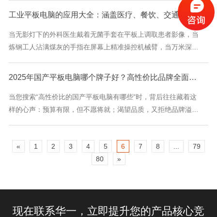
尔、惠普、联想、苹果、华硕
工业平板电脑的应用大全：涵盖医疗、餐饮、交通等多个行业
当无影灯下的外科医生戴着无菌手套在平板上调取患者影像，当
炼钢工人沾满煤灰的手指在屏幕上精准操控机械臂，当万米深潜
器的探照灯照亮舱内泛着冷光的操作界面——这些看似违和的场
景，正勾勒出工业平板电脑的硬核版
2025年国产平板电脑哪个牌子好？高性价比品牌全面评测
当您搜索“高性价比的国产平板电脑有哪些”时，背后往往藏着这
样的心声：预算有限，但不愿将就；渴望品质，又拒绝品牌溢
价。在iPad长期主导的平板市场中，国产势力正以惊人的速度崛
起，用更懂国人的设计、更亲民
«
1
2
3
4
5
6
7
8
...
79
80
»
现在联系华一，立即提升您的产品核心竞