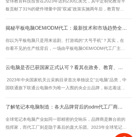
全球教育科技投资在2023年达到230亿美元，其中定制化教育平
板贡献了31%的硬件增量中国“双减”政策实施两年后，教育智能
硬件渗透率逆势增长47%一、定制化教育平板的市场爆发性增长
1.全球市场规模演进
揭秘平板电脑OEM/ODM代工：最新技术和市场趋势全解析
你以为平板电脑只是用来追剧、打游戏的“大号手机”？其实，在
你看不见的生产线背后，一场由平板电脑OEM/ODM代工厂主导
的技术变革正在悄然发生。从教育、医疗到智能制造、远程办
公，定制化平板的需求正迎来爆
云电脑是否已获国家正式认可？看其在政务、教育、医疗领域的应用指南
2023年中央国家机关云采购目录首次单独设立"云电脑"品类，中
国联通旗下联通云电脑作为唯一入围的央企云品牌，标志着这项
技术正式获得国家层面的权威认证。这不仅是简单的商业
了解笔记本电脑制造：各大品牌背后的odm代工厂商有哪些
全球笔记本电脑产业如同一部精密的交响乐，品牌商是舞台前的
指挥家，而代工厂则是隐于幕后的庞大乐团。2023年全球笔记本
电脑出货量高达1.65亿台，这个千亿美元级市场的背后，是戴