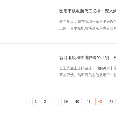
去年夏天，我在深圳一家三甲医院
正用一台平板电脑快速录入患者信
推进来，护士下意识侧身，手中的
了个正着。她没有惊慌，只是
智能眼镜和普通眼镜的区别：
当王先生走进眼镜店，他的诉求非
幕的眼镜。然而店员向他展示了一款
眼镜，这让他陷入困惑：这不还是
一个根本性问题：智能眼镜
«
1
2
...
39
40
41
42
43