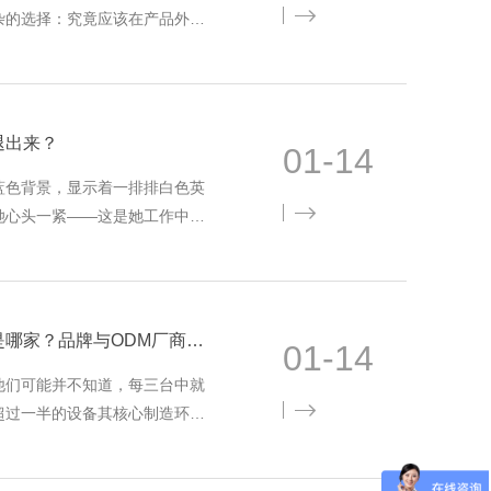
杂的选择：究竟应该在产品外观
OGO，还是重新设计整体外
退出来？
01-14
蓝色背景，显示着一排排白色英
她心头一紧——这是她工作中离
资料和项目文件。她记得自己只
中国最大的笔记本电脑制造商是哪家？品牌与ODM厂商全解
01-14
他们可能并不知道，每三台中就
超过一半的设备其核心制造环节
着一个庞大而复杂的制造业生态