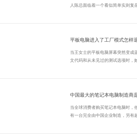
人陈总面临着一个看似简单实则复
上投入多少精力？是简单印上公司L
观？这个决策背后，涉及品牌
平板电脑进入了工厂模式怎样
当王女士的平板电脑屏幕突然变成
文代码和从未见过的测试选项时，
不开的重要设备，存储着大量客户
是按照系统提示进行了一次常
当全球消费者购买笔记本电脑时，
有一台完全由中国企业制造，另有
发生在中国。这个数字背后，隐藏
系统。中国作为世界最大的笔