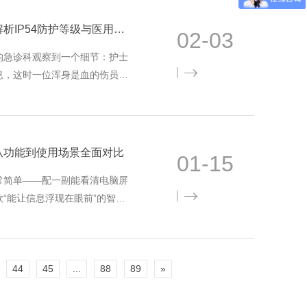
医用平板电脑代工必读：深入解析IP54防护等级与医用级材料选择
02-03
的急诊科观察到一个细节：护士
息，这时一位浑身是血的伤员被
平板被飞溅的血滴和酒精喷雾打
从功能到使用场景全面对比
01-15
常简单——配一副能看清电脑屏
“能让信息浮现在眼前”的智能
眼镜吗？这种困惑背后，揭示了
44
45
...
88
89
»